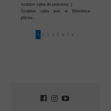
szablon zęba do pobrania:-)
Szablon zęba jest w Bibliotece
plików...
1
2
3
4
5
6
7
8