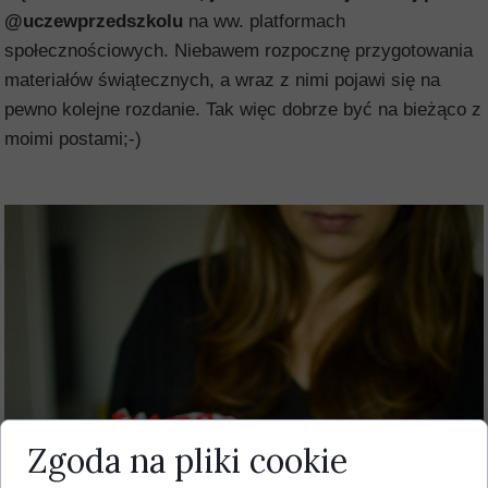
@uczewprzedszkolu
na ww. platformach
społecznościowych. Niebawem rozpocznę przygotowania
materiałów świątecznych, a wraz z nimi pojawi się na
pewno kolejne rozdanie. Tak więc dobrze być na bieżąco z
moimi postami;-)
Zgoda na pliki cookie